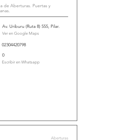
a de Aberturas. Puertas y
anas.
Av. Uriburu (Ruta 8) 555, Pilar.
Ver en Google Maps
02304420798
0
Escribir en Whatsapp
Aberturas