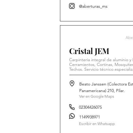
@aberturas_ms
Aber
Cristal JEM
Carpintería integral de aluminio y
Cerramientos, Cortinas, Mosquiter
Techos. Servicio técnico especiali
Beato Janssen (Colectora Es
Panamericana) 210, Pilar.
Ver en Google Maps
02304426075
1149938971
Escribir en Whatsapp