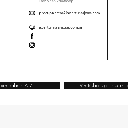
Escribir en Whatsapp
presupuestos@aberturasjose.com
.ar
aberturassanjose.com.ar
Ver Rubros A-Z
Ver Rubros por Catego