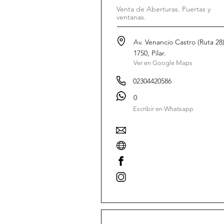
Venta de Aberturas. Puertas y
ventanas.
Av. Venancio Castro (Ruta 28
1750, Pilar.
Ver en Google Maps
02304420586
0
Escribir en Whatsapp