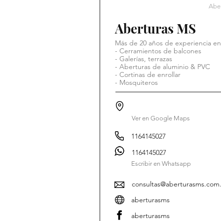
Aber
Aberturas MS
Más de 20 años de experiencia en
- Cerramientos de balcones
- Galerías, terrazas
- Aberturas de aluminio & PVC
- Cortinas de enrollar
- Mosquiteros
Ver en Google Maps
1164145027
1164145027
Escribir en Whatsapp
consultas@aberturasms.com.
aberturasms
aberturasms