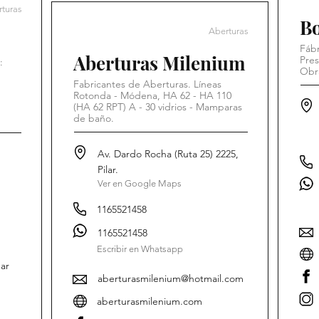
turas
B
Aberturas
Fábr
Aberturas Milenium
Pres
:
Obr
Fabricantes de Aberturas. Líneas
Rotonda - Módena, HA 62 - HA 110
(HA 62 RPT) A - 30 vidrios - Mamparas
de baño.
Av. Dardo Rocha (Ruta 25) 2225,
Pilar.
Ver en Google Maps
1165521458
1165521458
Escribir en Whatsapp
ar
aberturasmilenium@hotmail.com
aberturasmilenium.com