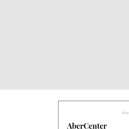
Aber
AberCenter