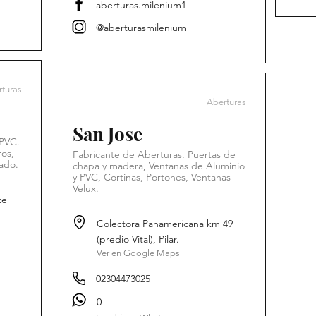
aberturas.milenium1
@aberturasmilenium
turas
Aberturas
San Jose
 PVC.
os,
Fabricante de Aberturas. Puertas de
zado.
chapa y madera, Ventanas de Aluminio
y PVC, Cortinas, Portones, Ventanas
Velux.
te
Colectora Panamericana km 49
(predio Vital), Pilar.
Ver en Google Maps
02304473025
0