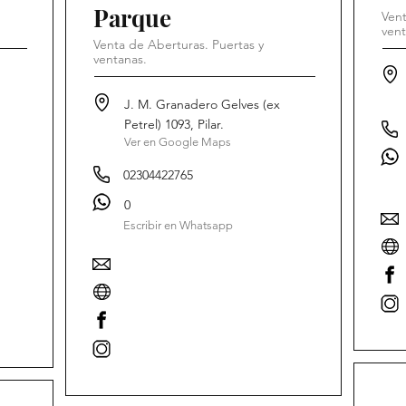
Parque
Vent
vent
Venta de Aberturas. Puertas y
ventanas.
)
J. M. Granadero Gelves (ex
Petrel) 1093, Pilar.
Ver en Google Maps
02304422765
0
Escribir en Whatsapp