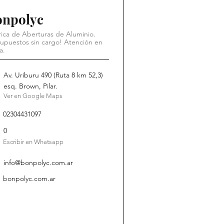
onpolyc
ica de Aberturas de Aluminio.
upuestos sin cargo! Atención en
a.
Av. Uriburu 490 (Ruta 8 km 52,3)
esq. Brown, Pilar.
Ver en Google Maps
02304431097
0
Escribir en Whatsapp
info@bonpolyc.com.ar
bonpolyc.com.ar