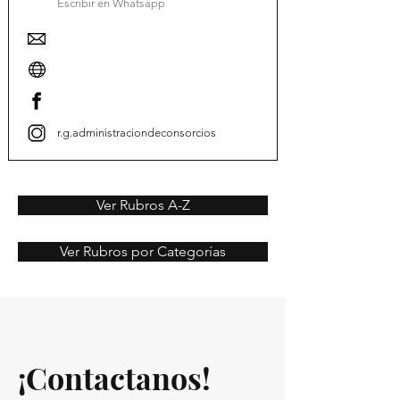
Escribir en Whatsapp
r.g.administraciondeconsorcios
Ver Rubros A-Z
Ver Rubros por Categorías
¡Contactanos!