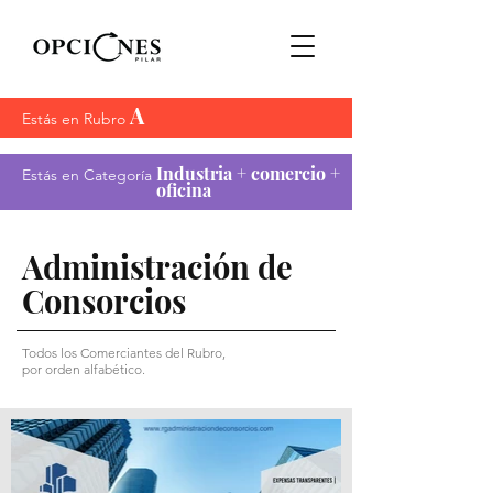
A
Estás en Rubro
Industria + comercio +
Estás en Categoría
oficina
Administración de
Consorcios
Todos los Comerciantes del Rubro,
por orden alfabético.