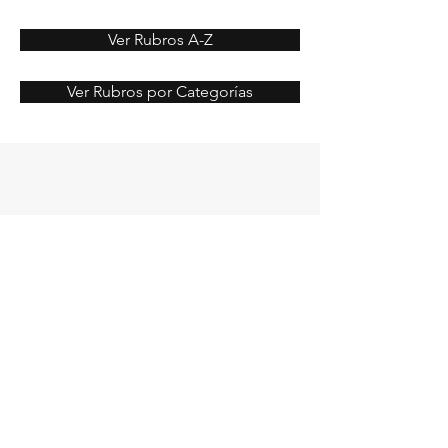
Ver Rubros A-Z
Ver Rubros por Categorías
¡Contactanos!
(0230) 4664-500
pilar.opciones@gmail.com