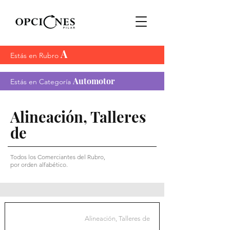
A
Estás en Rubro
Automotor
Estás en Categoría
Alineación, Talleres
de
Todos los Comerciantes del Rubro,
por orden alfabético.
Alineación, Talleres de