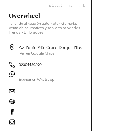
Alineación, Talleres de
Overwheel
Taller de alineación automotor. Gomería.
Venta de neumáticos y servicios asociados.
Frenos y Embragues.
Av. Perón 945, Cruce Derqui, Pilar.
Ver en Google Maps
02304480690
Escribir en Whatsapp