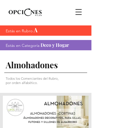
A
Estás en Rubro
Deco y Hogar
Estás en Categoría
Almohadones
Todos los Comerciantes del Rubro,
por orden alfabético.