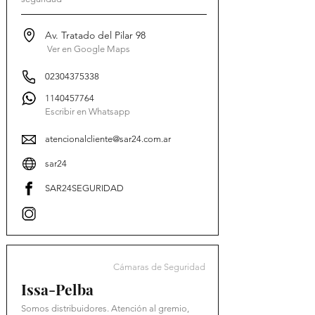
Av. Tratado del Pilar 98
Ver en Google Maps
02304375338
1140457764
Escribir en Whatsapp
atencionalcliente@sar24.com.ar
sar24
SAR24SEGURIDAD
Cámaras de Seguridad
Issa-Pelba
Somos distribuidores. Atención al gremio,