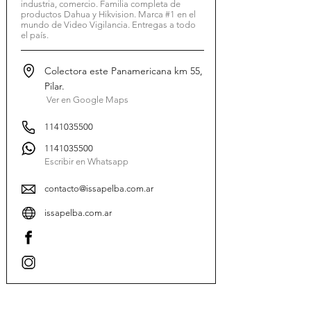
industria, comercio. Familia completa de
productos Dahua y Hikvision. Marca #1 en el
mundo de Video Vigilancia. Entregas a todo
el país.
Colectora este Panamericana km 55,
Pilar.
Ver en Google Maps
1141035500
1141035500
Escribir en Whatsapp
contacto@issapelba.com.ar
issapelba.com.ar