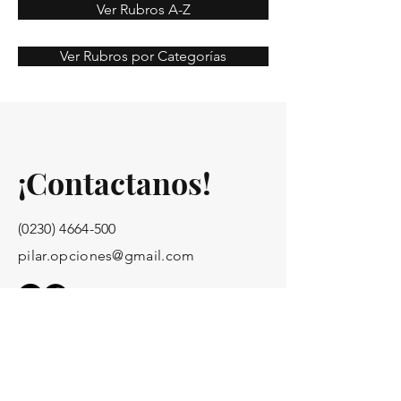
Ver Rubros A-Z
Ver Rubros por Categorías
¡Contactanos!
(0230) 4664-500
pilar.opciones@gmail.com
¡Toda la info para anunciar!