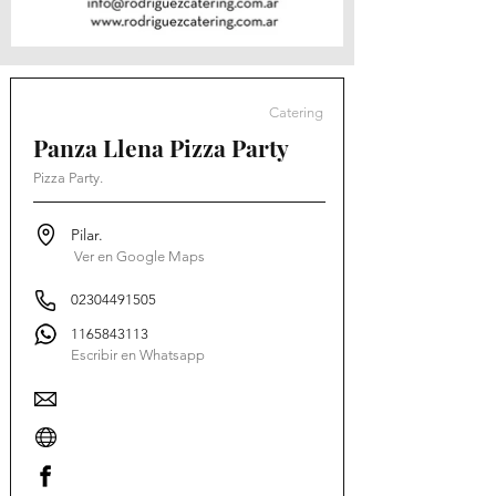
Catering
Panza Llena Pizza Party
Pizza Party.
Pilar.
Ver en Google Maps
02304491505
1165843113
Escribir en Whatsapp