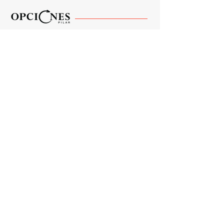
¡Toda la info para anunciar!
Opciones Pilar no se responsabiliza por el contenido
de los anuncios publicitarios, ni por el resultado de
los servicios y/o productos presentados.
¿Tenés una consulta?
Nombre
Email
Asunto
Su consulta