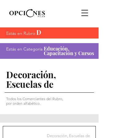
D
Estás en Rubro
Educación,
Estás en Categoría
Capacitación y Cursos
Decoración,
Escuelas de
Todos los Comerciantes del Rubro,
por orden alfabético.
Decoración, Escuelas de