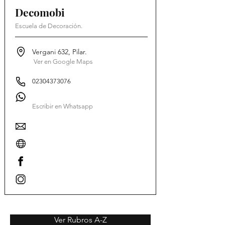
Decomobi
Escuela de Decoración.
Vergani 632, Pilar.
Ver en Google Maps
02304373076
Escribir en Whatsapp
Ver Rubros A-Z