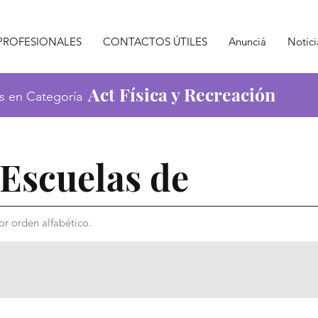
PROFESIONALES
CONTACTOS ÚTILES
Anunciá
Notici
Act Física y Recreación
s en Categoría
Escuelas de
r orden alfabético.