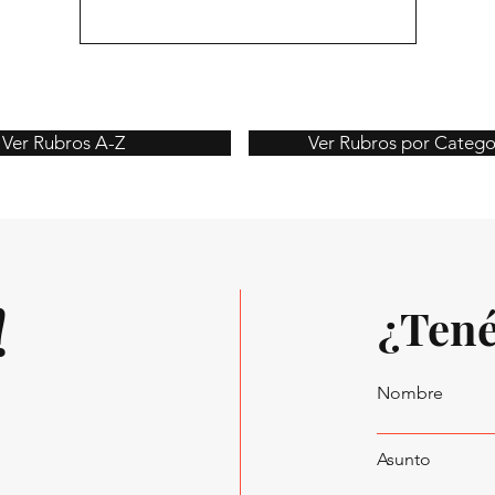
Ver Rubros A-Z
Ver Rubros por Catego
!
¿Tené
Nombre
Asunto