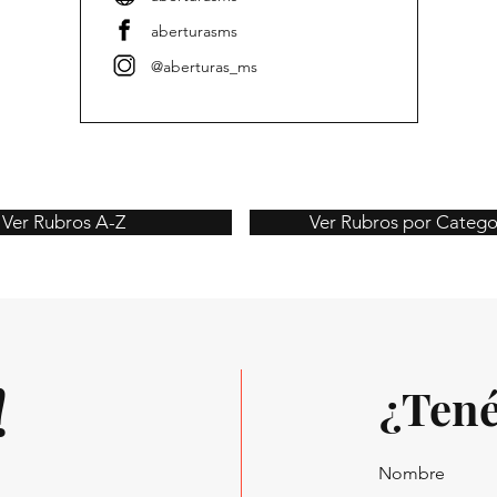
aberturasms
@aberturas_ms
Ver Rubros A-Z
Ver Rubros por Catego
!
¿Tené
Nombre