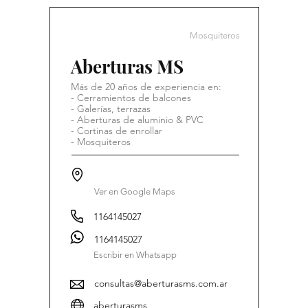
Mosquiteros
Aberturas MS
Más de 20 años de experiencia en:
- Cerramientos de balcones
- Galerías, terrazas
- Aberturas de aluminio & PVC
- Cortinas de enrollar
- Mosquiteros
Ver en Google Maps
1164145027
1164145027
Escribir en Whatsapp
consultas@aberturasms.com.ar
aberturasms