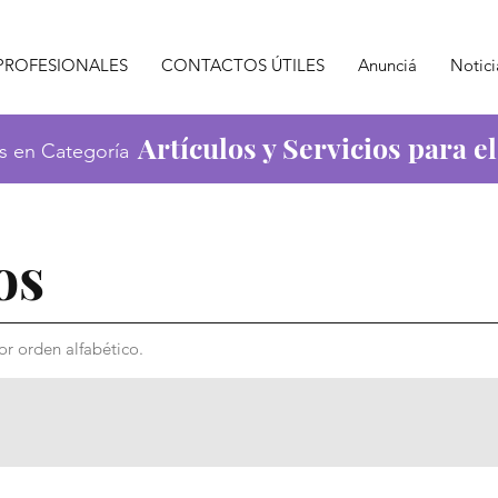
PROFESIONALES
CONTACTOS ÚTILES
Anunciá
Notici
Artículos y Servicios para e
s en Categoría
os
r orden alfabético.