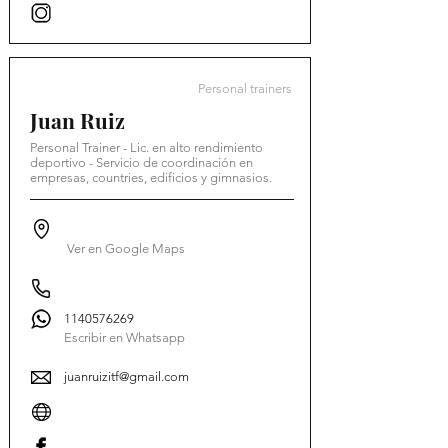
Personal trainers
Juan Ruiz
Personal Trainer - Lic. en alto rendimiento
deportivo - Servicio de coordinación en
empresas, countries, edificios y gimnasios.
Ver en Google Maps
1140576269
Escribir en Whatsapp
juanruizitf@gmail.com