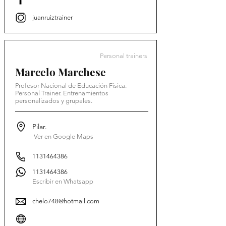
juanruiztrainer
Personal trainers
Marcelo Marchese
Profesor Nacional de Educación Física.
Personal Trainer. Entrenamientos
personalizados y grupales.
Pilar.
Ver en Google Maps
1131464386
1131464386
Escribir en Whatsapp
chelo748@hotmail.com