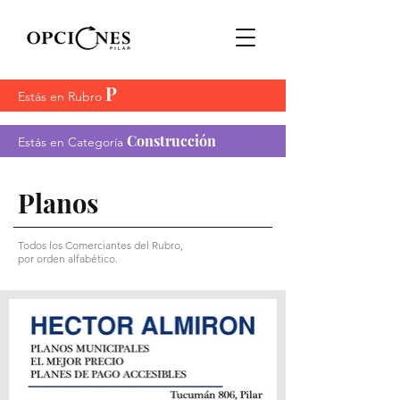
P
Estás en Rubro
Construcción
Estás en Categoría
Planos
Todos los Comerciantes del Rubro,
por orden alfabético.