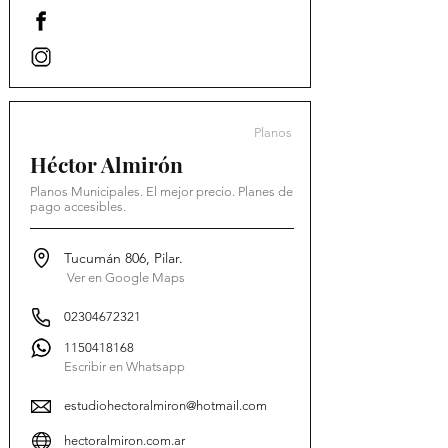
Planos
Héctor Almirón
Planos Municipales. El mejor precio. Planes de
pago accesibles.
Tucumán 806, Pilar.
Ver en Google Maps
02304672321
1150418168
Escribir en Whatsapp
estudiohectoralmiron@hotmail.com
hectoralmiron.com.ar