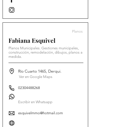
Planos
Fabiana Esquivel
Planos Municipales. Gestiones municipales,
construcción, remodelación, dibujos, planos a
medida.
Río Cuarto 1465, Derqui.
Ver en Google Maps
02304488268
Escribir en Whatsapp
esquivelmmo@hotmail.com