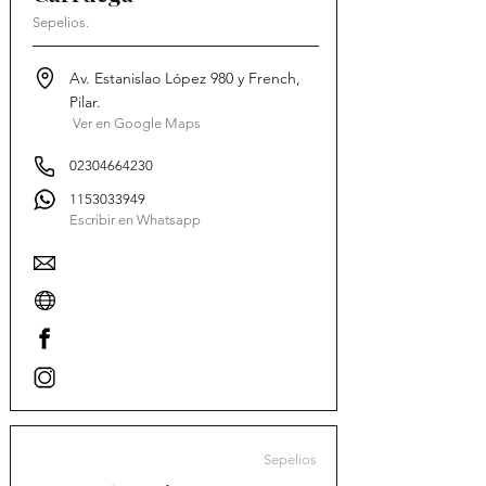
Sepelios.
Av. Estanislao López 980 y French,
Pilar.
Ver en Google Maps
02304664230
1153033949
Escribir en Whatsapp
Sepelios