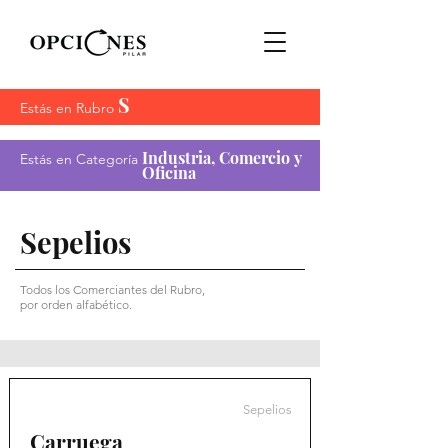
S
Estás en Rubro
Industria, Comercio y
Estás en Categoría
Oficina
Sepelios
Todos los Comerciantes del Rubro,
por orden alfabético.
Sepelios
Carruega