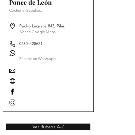
Ponce de León
Cochería. Sepelios.
Pedro Lagrave 843, Pilar.
Ver en Google Maps
02304428621
Escribir en Whatsapp
Ver Rubros A-Z