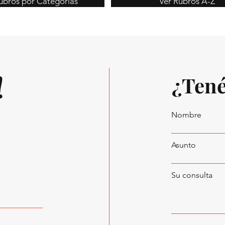
ubros por Categorías
Ver Rubros A-Z
!
¿Tené
Nombre
Asunto
Su consulta